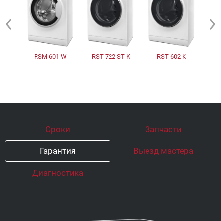
RSM 601 W
RST 722 ST K
RST 602 K
Сроки
Запчасти
Гарантия
Выезд мастера
Диагностика